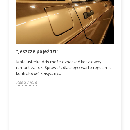
VW 
"Jeszcze pojeździ"
la
Mała usterka dziś może oznaczać kosztowny
Vol
remont za rok. Sprawdź, dlaczego warto regularnie
zas
kontrolować klasyczny...
spra
Read more
Rea