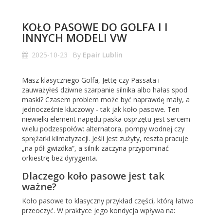
KOŁO PASOWE DO GOLFA I I
INNYCH MODELI VW
2025-10-23
By
Epair Lublin
Masz klasycznego Golfa, Jettę czy Passata i
zauważyłeś dziwne szarpanie silnika albo hałas spod
maski? Czasem problem może być naprawdę mały, a
jednocześnie kluczowy - tak jak koło pasowe. Ten
niewielki element napędu paska osprzętu jest sercem
wielu podzespołów: alternatora, pompy wodnej czy
sprężarki klimatyzacji. Jeśli jest zużyty, reszta pracuje
„na pół gwizdka”, a silnik zaczyna przypominać
orkiestrę bez dyrygenta.
Dlaczego koło pasowe jest tak
ważne?
Koło pasowe to klasyczny przykład części, którą łatwo
przeoczyć. W praktyce jego kondycja wpływa na: