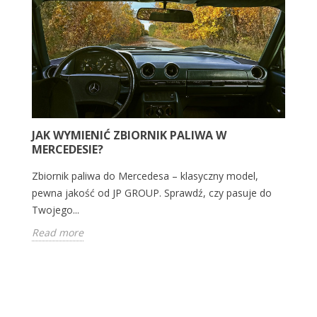
JAK WYMIENIĆ ZBIORNIK PALIWA W
MERCEDESIE?
i
J
Zbiornik paliwa do Mercedesa – klasyczny model,
E
pewna jakość od JP GROUP. Sprawdź, czy pasuje do
Twojego...
Ja
Read more
pr
R