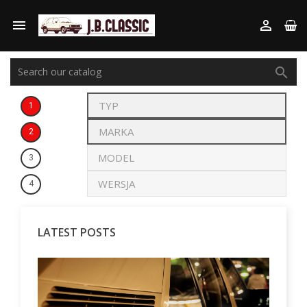



1
2
3
4
LATEST POSTS