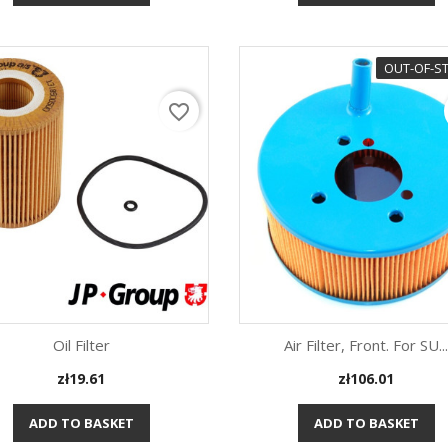
Read m
OUT-OF-S
favorite_border
Oil Filter
Air Filter, Front. For SU..
Price
Price
zł19.61
zł106.01
Quick view
Quick view


ADD TO BASKET
ADD TO BASKET