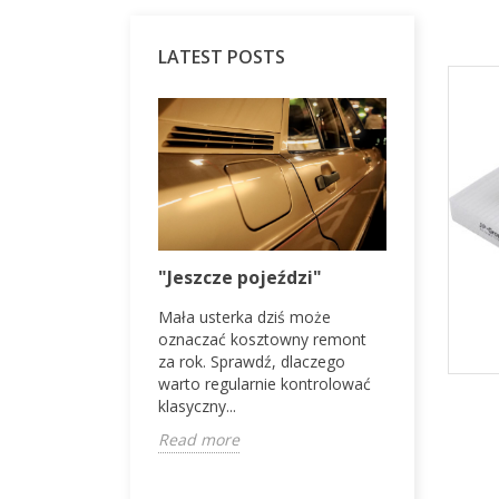
LATEST POSTS
VW Golf I
"Jeszcze pojeździ"
psuje się
Mała usterka dziś może
ddy I z 1982
Volkswagen
oznaczać kosztowny remont
z tych
klasyk, któ
za rok. Sprawdź, dlaczego
anów, które łączą
drugie życ
warto regularnie kontrolować
cjonalność i retro
usterki i sp
klasyczny...
Read mor
Read more