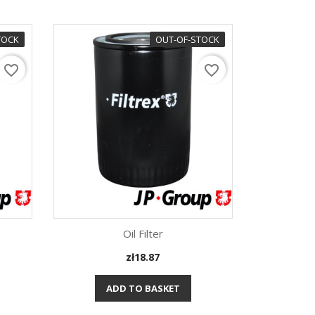
TOCK
OUT-OF-STOCK
favorite_border
favorite_border
Oil Filter
Price
zł18.87
Quick view

ADD TO BASKET