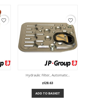
favorite_border
favorite_border
Hydraulic Filter, Automatic...
Price
zł28.63
Quick view

ADD TO BASKET