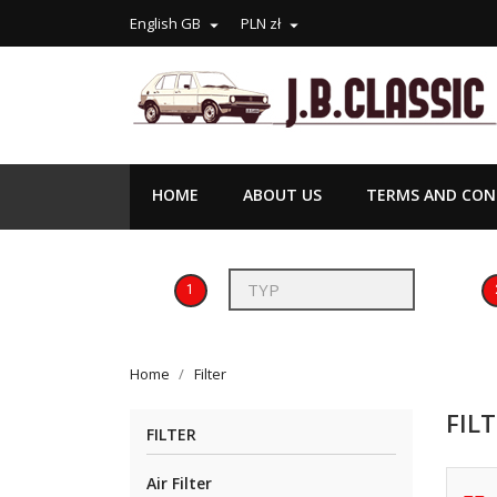
English GB
PLN zł


HOME
ABOUT US
TERMS AND COND
1
Home
Filter
FIL
FILTER
Air Filter