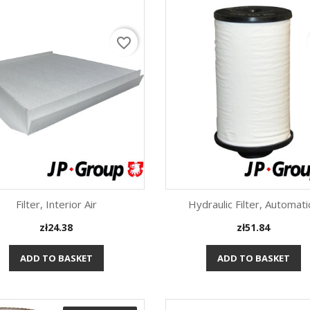
favorite_border
Filter, Interior Air
Hydraulic Filter, Automatic
Price
Price
zł24.38
zł51.84
Quick view
Quick view


ADD TO BASKET
ADD TO BASKET