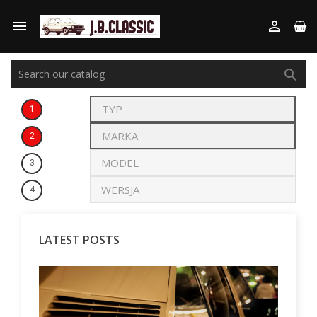



1
2
3
4
LATEST POSTS