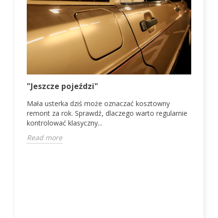
VW 
"Jeszcze pojeździ"
la
Mała usterka dziś może oznaczać kosztowny
Vol
remont za rok. Sprawdź, dlaczego warto regularnie
zas
kontrolować klasyczny...
spra
Read more
Rea