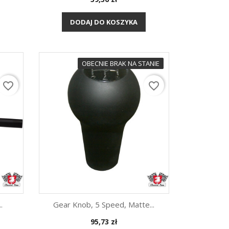
Szybki podgląd

multimetr i więcej – zestaw,
który...
DODAJ DO KOSZYKA
więcej
OBECNIE BRAK NA STANIE
favorite_border
favorite_border
.
Gear Knob, 5 Speed, Matte...
Cena
95,73 zł
Szybki podgląd
