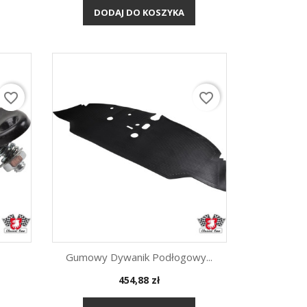
DODAJ DO KOSZYKA
favorite_border
favorite_border
Gumowy Dywanik Podłogowy...
Cena
454,88 zł
Szybki podgląd
