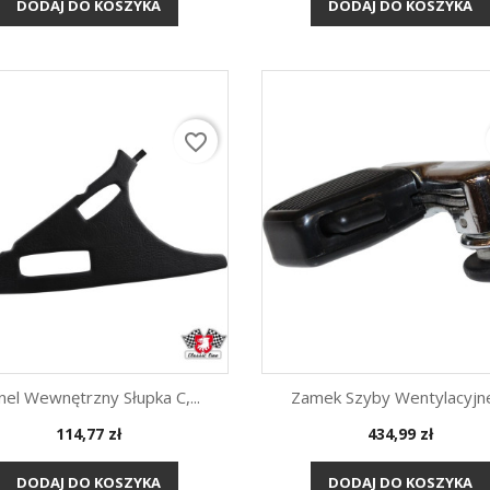
DODAJ DO KOSZYKA
DODAJ DO KOSZYKA
favorite_border
nel Wewnętrzny Słupka C,...
Zamek Szyby Wentylacyjnej
Cena
Cena
114,77 zł
434,99 zł
Szybki podgląd
Szybki podgląd


DODAJ DO KOSZYKA
DODAJ DO KOSZYKA