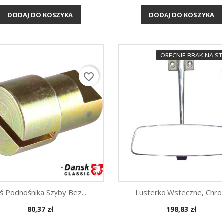
DODAJ DO KOSZYKA
DODAJ DO KOSZYKA
OBECNIE BRAK NA ST
favorite_border
ś Podnośnika Szyby Bez...
Lusterko Wsteczne, Chr
Cena
Cena
80,37 zł
198,83 zł
Szybki podgląd
Szybki podgląd

