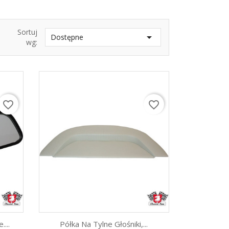
Sortuj

Dostępne
wg:
favorite_border
favorite_border
...
Półka Na Tylne Głośniki,...