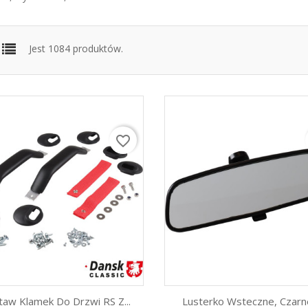
Jest 1084 produktów.
favorite_border
taw Klamek Do Drzwi RS Z...
Lusterko Wsteczne, Czarne.