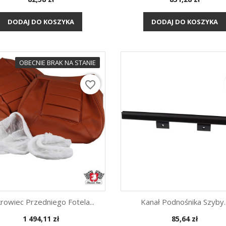
Szybki podgląd
Szybki podgląd


DODAJ DO KOSZYKA
DODAJ DO KOSZYKA
OBECNIE BRAK NA STANIE
favorite_border
rowiec Przedniego Fotela...
Kanał Podnośnika Szyby..
Cena
Cena
1 494,11 zł
85,64 zł
Szybki podgląd
Szybki podgląd

