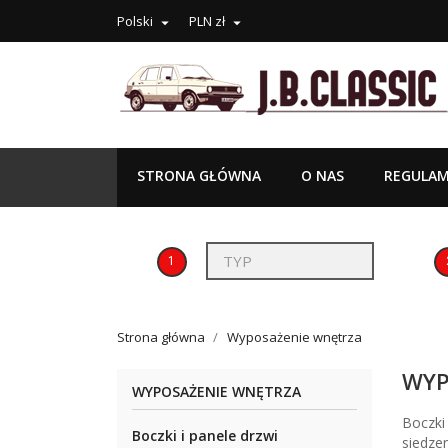
Polski
PLN zł


STRONA GŁÓWNA
O NAS
REGULAM
1
Strona główna
Wyposażenie wnętrza
WYP
WYPOSAŻENIE WNĘTRZA
Boczki 
Boczki i panele drzwi
siedze