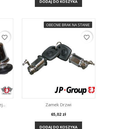
DODAJ DO KOSZYKA
OBECNIE BRAK NA STANIE
favorite_border
favorite_border
...
Zamek Drzwi
Cena
65,02 zł
Szybki podgląd

DODAJ DO KOSZYKA