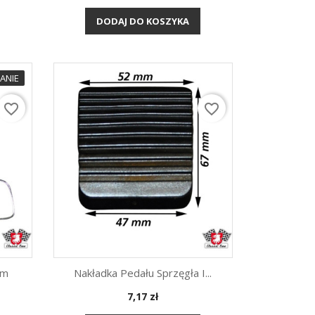
DODAJ DO KOSZYKA
ANIE
favorite_border
favorite_border
om
Nakładka Pedału Sprzęgła I...
Cena
7,17 zł
Szybki podgląd
