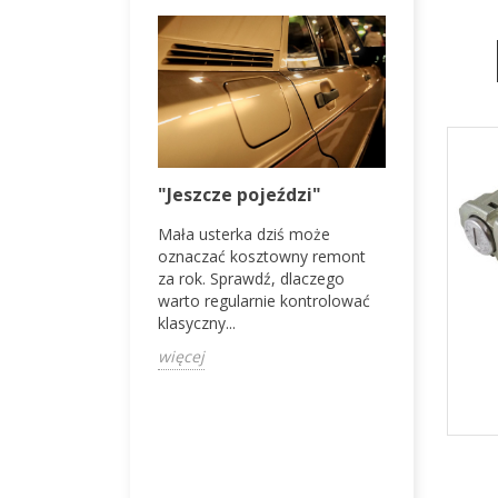
VW Golf I
"Jeszcze pojeździ"
psuje się
Mała usterka dziś może
ddy I z 1982
Volkswagen
oznaczać kosztowny remont
z tych
klasyk, któ
za rok. Sprawdź, dlaczego
anów, które łączą
drugie życ
warto regularnie kontrolować
cjonalność i retro
usterki i sp
klasyczny...
więcej
więcej