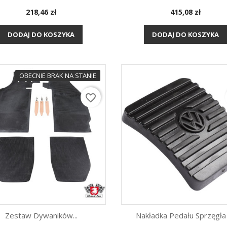
Cena
Cena
218,46 zł
415,08 zł
Szybki podgląd
Szybki podgląd


DODAJ DO KOSZYKA
DODAJ DO KOSZYKA
OBECNIE BRAK NA STANIE
favorite_border
Zestaw Dywaników...
Nakładka Pedału Sprzęgła I