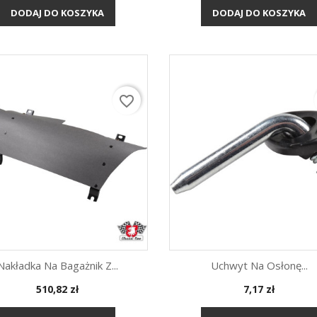
DODAJ DO KOSZYKA
DODAJ DO KOSZYKA
favorite_border
Nakładka Na Bagażnik Z...
Uchwyt Na Osłonę...
Cena
Cena
510,82 zł
7,17 zł
Szybki podgląd
Szybki podgląd

