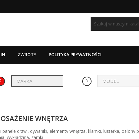
IN
ZWROTY
POLITYKA PRYWATNOŚCI
2
3
OSAŻENIE WNĘTRZA
i panele drzwi, dywaniki, elementy wnętrza, klamki, lusterka, osłony 
nia, wykładzina, zamki