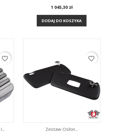
Cena
1 045,30 zł
Szybki podgląd

DODAJ DO KOSZYKA
favorite_border
favorite_border
...
Zestaw Osłon...