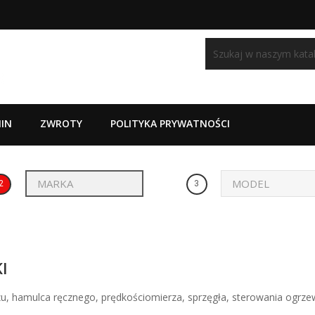
IN
ZWROTY
POLITYKA PRYWATNOŚCI
2
3
I
u, hamulca ręcznego, prędkościomierza, sprzęgła, sterowania ogrz