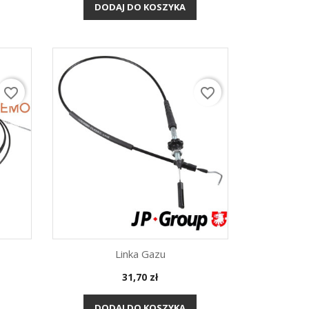
DODAJ DO KOSZYKA
favorite_border
favorite_border
Linka Gazu
Cena
31,70 zł
Szybki podgląd

DODAJ DO KOSZYKA