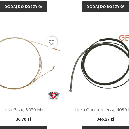
DODAJ DO KOSZYKA
DODAJ DO KOSZYKA
favorite_border
Linka Gazu, 3650 Mm
Linka Obrotomierza, 403
Cena
Cena
36,70 zł
346,27 zł
Szybki podgląd
Szybki podgląd

