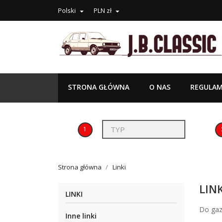
Polski
PLN zł


STRONA GŁÓWNA
O NAS
REGULAM
1
Strona główna
Linki
LINK
LINKI
Do gaz
Inne linki