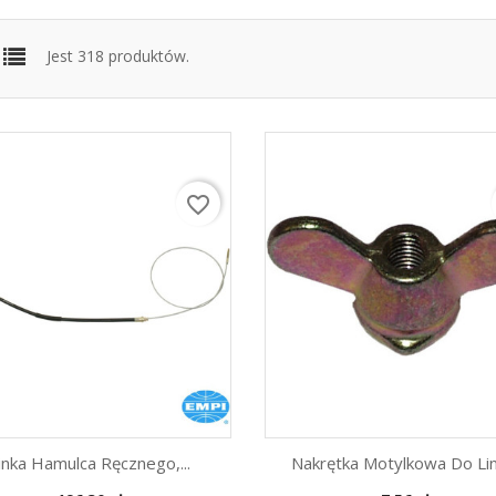
Jest 318 produktów.
favorite_border
inka Hamulca Ręcznego,...
Nakrętka Motylkowa Do Link