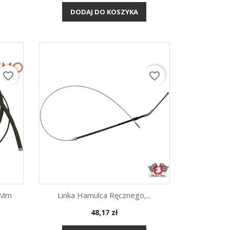
DODAJ DO KOSZYKA
favorite_border
favorite_border
0 Mm
Linka Hamulca Ręcznego,...
Cena
48,17 zł
Szybki podgląd
