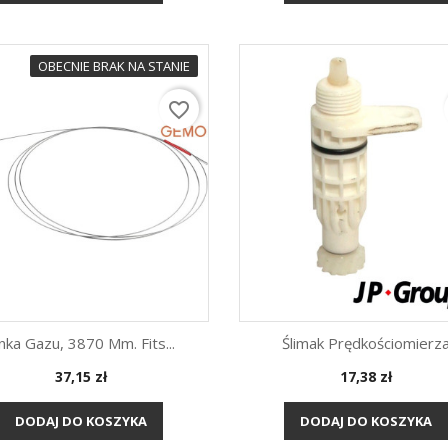
OBECNIE BRAK NA STANIE
favorite_border
inka Gazu, 3870 Mm. Fits...
Ślimak Prędkościomierz
Cena
Cena
37,15 zł
17,38 zł
Szybki podgląd
Szybki podgląd


DODAJ DO KOSZYKA
DODAJ DO KOSZYKA