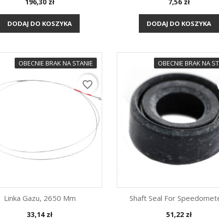
Cena
Cena
196,30 zł
7,56 zł
Szybki podgląd
Szybki podgląd


DODAJ DO KOSZYKA
DODAJ DO KOSZYKA
OBECNIE BRAK NA STANIE
OBECNIE BRAK NA ST
favorite_border
 - co najczęściej
Auto odpala i gaśnie?
7 częś
 po latach?
Sprawdź 3 najczęstsze
Merce
Linka Gazu, 2650 Mm
Shaft Seal For Speedometer
przyczyny
najcz
 Golf 1 to kultowy
nasi k
Cena
Cena
33,14 zł
51,22 zł
ry zasługuje na
Auto odpala i po chwili gaśnie?