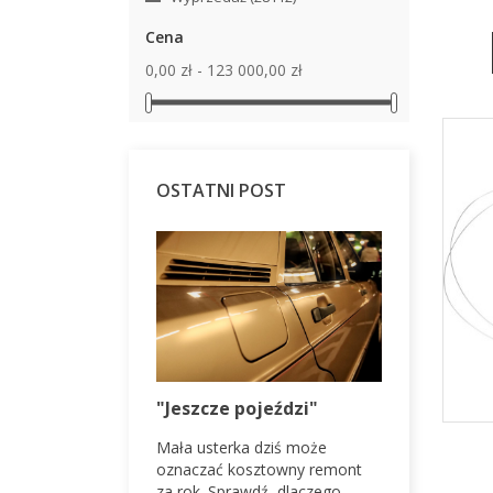
Cena
0,00 zł - 123 000,00 zł
OSTATNI POST
VW Golf I
"Jeszcze pojeździ"
psuje się
Mała usterka dziś może
ddy I z 1982
Volkswagen
oznaczać kosztowny remont
z tych
klasyk, któ
za rok. Sprawdź, dlaczego
anów, które łączą