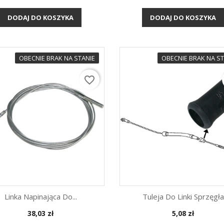
Szybki podgląd
Szybki podgląd


ie. Poznaj typowe
Poznaj 3 najczęstsze przyczyny
Masz k
DODAJ DO KOSZYKA
DODAJ DO KOSZYKA
rawdź, jakie części...
problemu i sprawdź, które
Zobacz,
elementy warto skontrolować...
najczęś
klienci
więcej
na oku..
OBECNIE BRAK NA STANIE
OBECNIE BRAK NA ST
więcej
favorite_border
Linka Napinająca Do...
Tuleja Do Linki Sprzęgła
Cena
Cena
38,03 zł
5,08 zł
Szybki podgląd
Szybki podgląd

