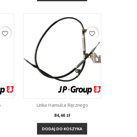
favorite_border
favorite_border
a
Linka Hamulca Ręcznego
Cena
84,46 zł
Szybki podgląd

DODAJ DO KOSZYKA