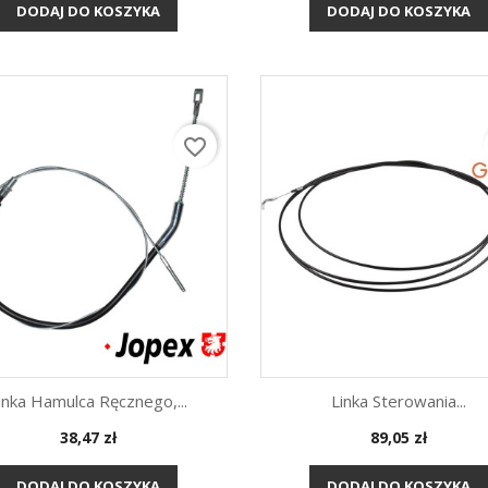
DODAJ DO KOSZYKA
DODAJ DO KOSZYKA
favorite_border
inka Hamulca Ręcznego,...
Linka Sterowania...
Cena
Cena
38,47 zł
89,05 zł
Szybki podgląd
Szybki podgląd


DODAJ DO KOSZYKA
DODAJ DO KOSZYKA