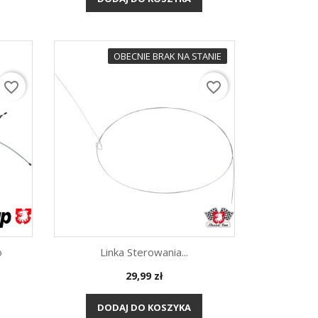
OBECNIE BRAK NA STANIE
favorite_border
favorite_border
o
Linka Sterowania...
Cena
29,99 zł
Szybki podgląd

DODAJ DO KOSZYKA