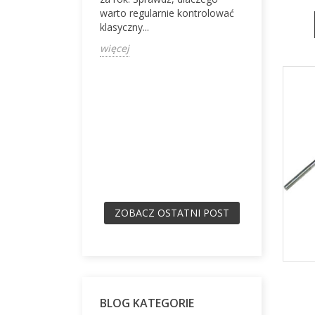
drugie życ
warto regularnie kontrolować
cjonalność i retro
usterki i sp
klasyczny...
więcej
więcej
ZOBACZ OSTATNI POST
BLOG KATEGORIE