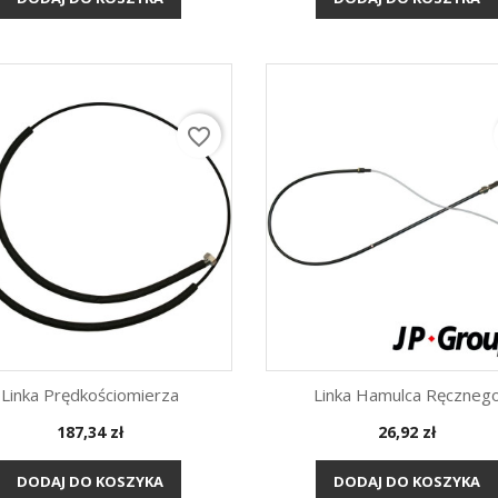
favorite_border
Linka Prędkościomierza
Linka Hamulca Ręczneg
Cena
Cena
187,34 zł
26,92 zł
Szybki podgląd
Szybki podgląd


DODAJ DO KOSZYKA
DODAJ DO KOSZYKA