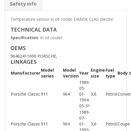
Safety info
Temperature sensor in oil cooler DANSK CLAS Electric
TECHNICAL DATA
Specification
: In oil cooler
OEMS
96462411000 PORSCHE,
LINKAGES
Model
Model
Engine
Fuel
Manufacturer
Year
Body 
series
Version
size
type
1989-
05-
Porsche Classic
911
964
01-
3,6
Petrol
Conver
1994-
05-31
1989-
07-
Porsche Classic
911
964
01-
3,6
Petrol
Coupe
1993-