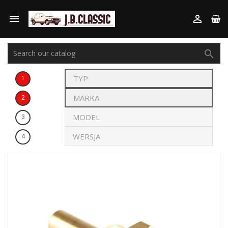



1
2
3
4