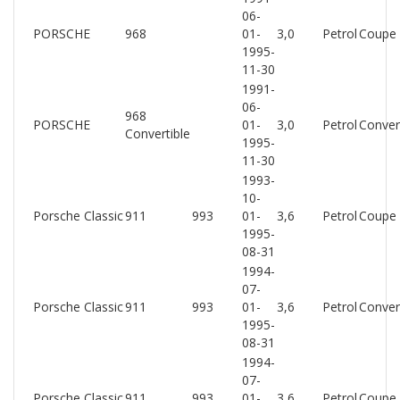
06-
PORSCHE
968
01-
3,0
Petrol
Coupe
1995-
11-30
1991-
06-
968
PORSCHE
01-
3,0
Petrol
Conver
Convertible
1995-
11-30
1993-
10-
Porsche Classic
911
993
01-
3,6
Petrol
Coupe
1995-
08-31
1994-
07-
Porsche Classic
911
993
01-
3,6
Petrol
Conver
1995-
08-31
1994-
07-
Porsche Classic
911
993
01-
3,6
Petrol
Coupe