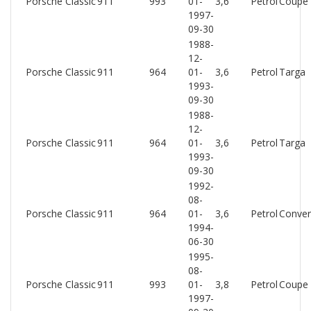
Porsche Classic
911
993
01-
3,6
Petrol
Coupe
1997-
09-30
1988-
12-
Porsche Classic
911
964
01-
3,6
Petrol
Targa
1993-
09-30
1988-
12-
Porsche Classic
911
964
01-
3,6
Petrol
Targa
1993-
09-30
1992-
08-
Porsche Classic
911
964
01-
3,6
Petrol
Conver
1994-
06-30
1995-
08-
Porsche Classic
911
993
01-
3,8
Petrol
Coupe
1997-